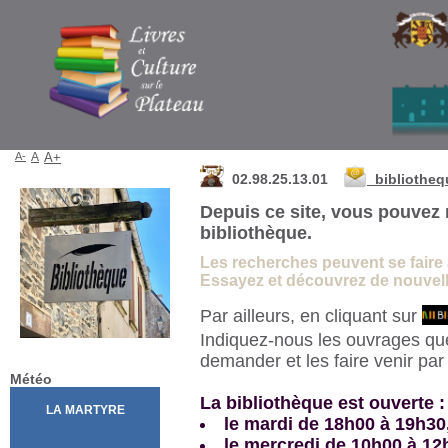
Bibliothèque de La Martyre
A-
A
A+
02.98.25.13.01
bibliothe
Depuis ce site, vous pouvez 
bibliothèque.
Les recherches peuvent se faire à 
Essayez et découvrez de nouvelle
Par ailleurs, en cliquant sur
Indiquez-nous les ouvrages qu
demander et les faire venir pa
Météo
La bibliothèque est ouverte :
le mardi de 18h00 à 19h30
le mercredi de 10h00 à 12