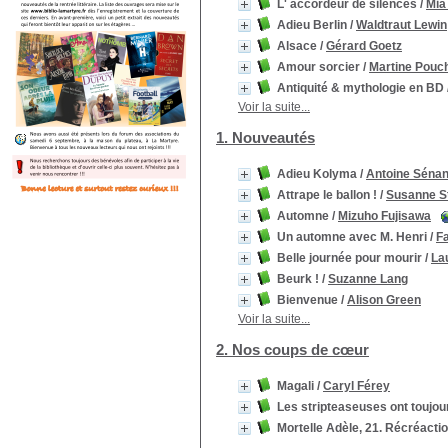
L' accordeur de silences
/
Mia
Adieu Berlin
/
Waldtraut Lewin
Alsace
/
Gérard Goetz
Amour sorcier
/
Martine Pouc
Antiquité & mythologie en BD
Voir la suite...
1. Nouveautés
Adieu Kolyma
/
Antoine Séna
Attrape le ballon !
/
Susanne S
Automne
/
Mizuho Fujisawa
Un automne avec M. Henri
/
F
Belle journée pour mourir
/
La
Beurk !
/
Suzanne Lang
Bienvenue
/
Alison Green
Voir la suite...
2. Nos coups de cœur
Magali
/
Caryl Férey
Les stripteaseuses ont toujou
Mortelle Adèle, 21. Récréactio