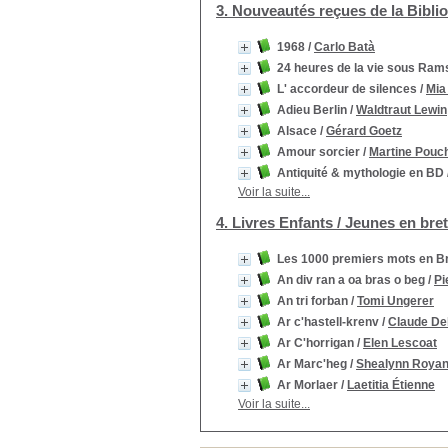
3. Nouveautés reçues de la Bibli
1968
/
Carlo Batà
24 heures de la vie sous Rams
L' accordeur de silences
/
Mia
Adieu Berlin
/
Waldtraut Lewin
Alsace
/
Gérard Goetz
Amour sorcier
/
Martine Pouc
Antiquité & mythologie en BD
Voir la suite...
4. Livres Enfants / Jeunes en bre
Les 1000 premiers mots en B
An div ran a oa bras o beg
/
Pi
An tri forban
/
Tomi Ungerer
Ar c'hastell-krenv
/
Claude De
Ar C'horrigan
/
Elen Lescoat
Ar Marc'heg
/
Shealynn Roya
Ar Morlaer
/
Laetitia Étienne
Voir la suite...