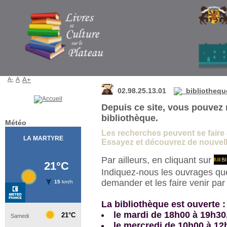
Bibliothèque de La Martyre
A-
A
A+
02.98.25.13.01
bibliothequ
Depuis ce site, vous pouvez 
bibliothèque.
Météo
Les recherches peuvent se faire à 
Essayez et découvrez de nouvelle
Par ailleurs, en cliquant sur
Indiquez-nous les ouvrages qu
demander et les faire venir pa
La bibliothèque est ouverte :
le mardi de 18h00 à 19h30
le mercredi de 10h00 à 12