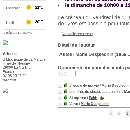
le dimanche de 10h00 à 1
Le créneau du vendredi de 15h3
de livres est possible pour tous
la météo à La Martyre
Nouvelle recherche
Détail de l'auteur
Adresse
Auteur Marie Desplechin (1959-...
Bibliothèque de La Martyre
4 rue de Ploudiry
Documents disponibles écrits par
29800 La Martyre
France
02 98 25 13 01
contact
L' école de ma vie
/
Marie Desplechi
Les filles du siècle. La capucine
/
Mar
Séraphine
/
Edith
Verte
/
Marie Desplechin
1