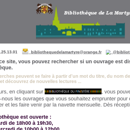
 de La Martyre
.25.13.01
bibliothequedelamartyre@orange.fr
@biblio
ce site, vous pouvez rechercher si un ouvrage est di
hèque.
rches peuvent se faire à partir d'un mot du titre, du nom de l
t découvrez de nouvelles lectures ...
eurs, en cliquant sur
, vous pouve
-nous les ouvrages que vous souhaitez emprunter pour 
 et les faire venir par la navette mensuelle. Dès récept
othèque est ouverte :
rdi de 18h00 à 19h30,
rcredi de 10h00 à 12h00,