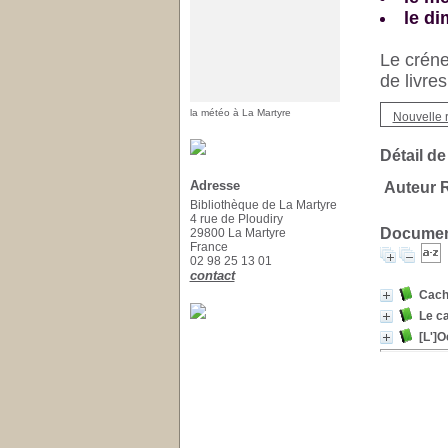
le d
Le créne
de livre
la météo à La Martyre
Nouvelle 
Détail de
Adresse
Auteur R
Bibliothèque de La Martyre
4 rue de Ploudiry
Document
29800 La Martyre
France
02 98 25 13 01
contact
Cache
Le c
[L']O