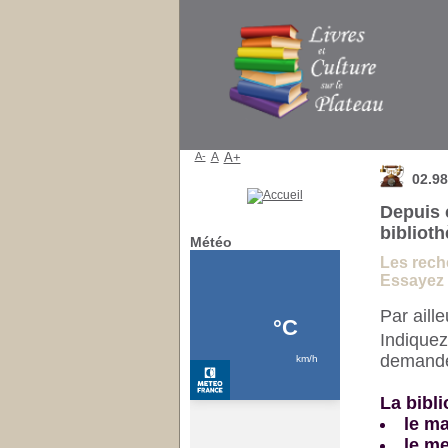
Bibliothèque
A-
A
A+
02.98
Depuis 
bibliot
Météo
Les reche
Essayez e
Par aill
Indiquez
demander
La bibli
le ma
le me