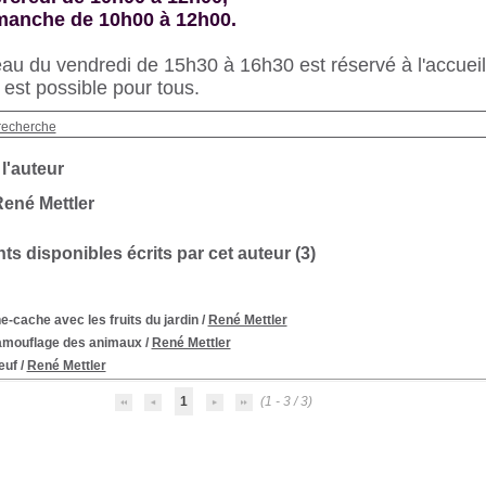
imanche de 10h00 à 12h00.
au du vendredi de 15h30 à 16h30 est réservé à l'accueil 
s est possible pour tous.
recherche
 l'auteur
ené Mettler
s disponibles écrits par cet auteur (
3
)
-cache avec les fruits du jardin
/
René Mettler
amouflage des animaux
/
René Mettler
euf
/
René Mettler
1
(1 - 3 / 3)