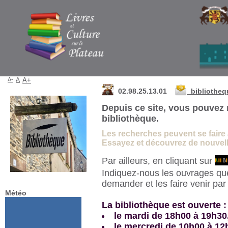
Bibliothèque de La Martyre
A-
A
A+
02.98.25.13.01
bibliothe
Depuis ce site, vous pouvez 
bibliothèque.
Les recherches peuvent se faire à 
Essayez et découvrez de nouvelle
Par ailleurs, en cliquant sur
Indiquez-nous les ouvrages qu
demander et les faire venir pa
Météo
La bibliothèque est ouverte :
le mardi de 18h00 à 19h30
le mercredi de 10h00 à 12