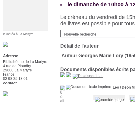
le dimanche de 10h00 à 1
Le créneau du vendredi de 15h3
de livres est possible pour tous
Nouvelle recherche
la météo à La Martyre
Détail de l'auteur
Auteur Georges Marie Lory (1950-
Adresse
Bibliothèque de La Martyre
4 rue de Ploudiry
Documents disponibles écrits par
29800 La Martyre
France
02 98 25 13 01
contact
Leo
/
Deon M