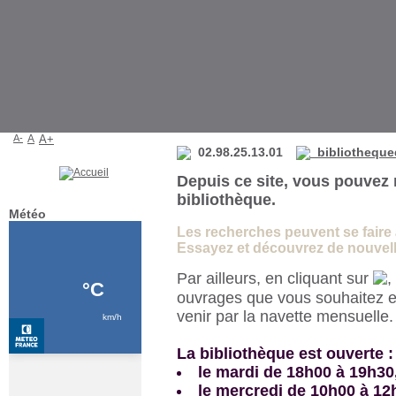
Bibliothèque de La Martyre
A-
A
A+
02.98.25.13.01
bibliotheque
Depuis ce site, vous pouvez 
bibliothèque.
Météo
Les recherches peuvent se faire à 
Essayez et découvrez de nouvelle
Par ailleurs, en cliquant sur
,
ouvrages que vous souhaitez e
venir par la navette mensuelle
La bibliothèque est ouverte :
le mardi de 18h00 à 19h30
le mercredi de 10h00 à 12