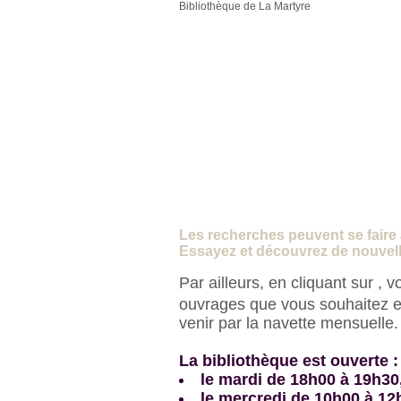
Bibliothèque de La Martyre
Les recherches peuvent se faire à 
Essayez et découvrez de nouvelle
Par ailleurs, en cliquant sur
, v
ouvrages que vous souhaitez e
venir par la navette mensuelle
La bibliothèque est ouverte :
le mardi de 18h00 à 19h30
le mercredi de 10h00 à 12