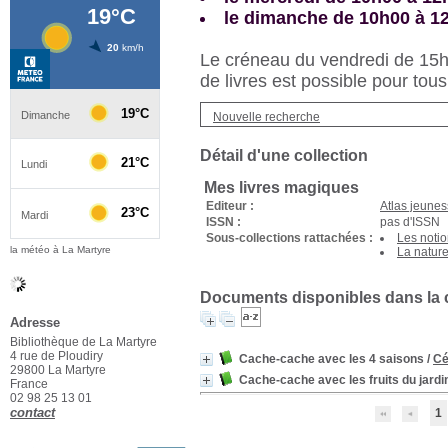
le dimanche de 10h00 à 1
Le créneau du vendredi de 15h3
de livres est possible pour tous
Nouvelle recherche
Détail d'une collection
Mes livres magiques
Editeur :
Atlas jeune
ISSN :
pas d'ISSN
Sous-collections rattachées :
Les noti
la météo à La Martyre
La natur
Documents disponibles dans la c
Adresse
Bibliothèque de La Martyre
4 rue de Ploudiry
Cache-cache avec les 4 saisons
/
Cé
29800 La Martyre
Cache-cache avec les fruits du jardi
France
02 98 25 13 01
contact
1