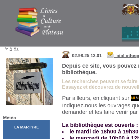
Bibliothèque de La Martyre
A-
A
A+
02.98.25.13.01
bibliothe
Depuis ce site, vous pouvez 
bibliothèque.
Les recherches peuvent se faire à 
Essayez et découvrez de nouvelle
Par ailleurs, en cliquant sur
Indiquez-nous les ouvrages qu
demander et les faire venir pa
Météo
La bibliothèque est ouverte :
le mardi de 18h00 à 19h30
le mercredi de 10h00 à 12