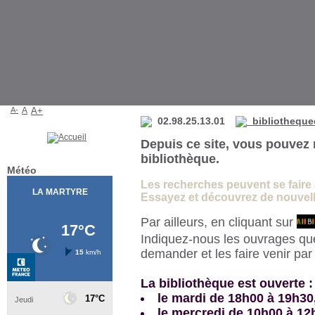
Bibliothèque de La Martyre
A-
A
A+
02.98.25.13.01
bibliotheque
Depuis ce site, vous pouvez 
bibliothèque.
Météo
Les recherches peuvent se faire à 
Essayez et découvrez de nouvelle
Par ailleurs, en cliquant sur
Indiquez-nous les ouvrages qu
demander et les faire venir pa
La bibliothèque est ouverte :
le mardi de 18h00 à 19h30
le mercredi de 10h00 à 12