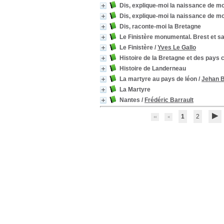
Dis, explique-moi la naissance de m
Dis, explique-moi la naissance de m
Dis, raconte-moi la Bretagne
Le Finistère monumental. Brest et sa
Le Finistère
/
Yves Le Gallo
Histoire de la Bretagne et des pays 
Histoire de Landerneau
La martyre au pays de léon
/
Jehan B
La Martyre
Nantes
/
Frédéric Barrault
1
2