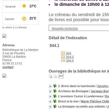
le dimanche de 10h00 à 1
Le créneau du vendredi de 15h3
de livres est possible pour tous
la météo à La Martyre
Nouvelle recherche
Détail de l'indexation
Adresse
944.1
Bibliothèque de La Martyre
4 rue de Ploudiry
944
29800 La Martyre
944.0
France
944.4
02 98 25 13 01
contact
Ouvrages de la bibliothèque en i
2. Brest dans la tourmente
/
Jocelyn 
Archives de Bretagne
/
Jacques Bor
L'aventure Castor à Landerneau
/
Do
Brest et la mer
/
Marie-Thérèse Cloît
La bretagne racontée aux enfants
/
J