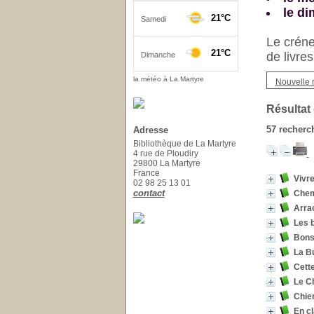
le d
Le créne
de livre
la météo à La Martyre
Nouvelle 
Résultat
57
recherch
Adresse
Bibliothèque de La Martyre
4 rue de Ploudiry
29800 La Martyre
France
Vivr
02 98 25 13 01
contact
Chemi
Arrac
Les 
Bons
La B
Cette
Le C
Chien
En c