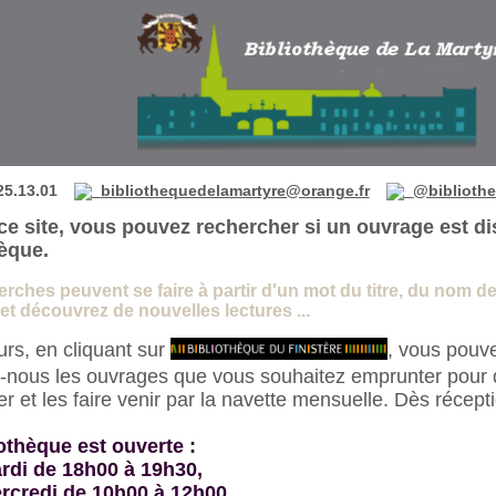
 de La Martyre
25.13.01
bibliothequedelamartyre@orange.fr
@bibliothe
ce site, vous pouvez rechercher si un ouvrage est di
hèque.
rches peuvent se faire à partir d'un mot du titre, du nom de l
t découvrez de nouvelles lectures ...
eurs, en cliquant sur
, vous pouve
-nous les ouvrages que vous souhaitez emprunter pour 
 et les faire venir par la navette mensuelle. Dès récept
othèque est ouverte :
rdi de 18h00 à 19h30,
rcredi de 10h00 à 12h00,