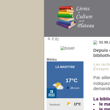
Bibliothèque
A-
A
A+
02.98.
Depuis 
bibliot
Météo
Les reche
Essayez e
Par aill
Indiquez
demander
La bibli
le ma
le me