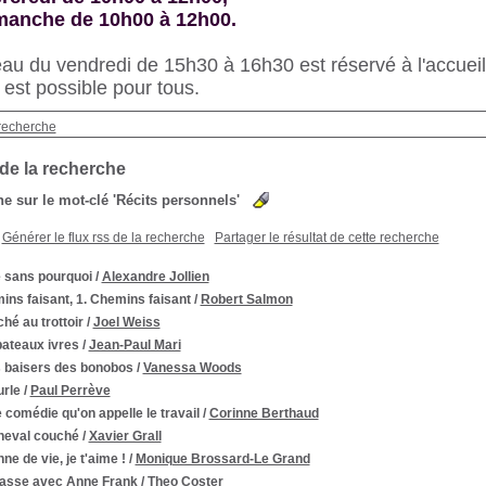
imanche de 10h00 à 12h00.
au du vendredi de 15h30 à 16h30 est réservé à l'accueil 
s est possible pour tous.
recherche
 de la recherche
e sur le mot-clé
'Récits personnels'
Générer le flux rss de la recherche
Partager le résultat de cette recherche
e sans pourquoi
/
Alexandre Jollien
ns faisant, 1. Chemins faisant
/
Robert Salmon
hé au trottoir
/
Joel Weiss
bateaux ivres
/
Jean-Paul Mari
 baisers des bonobos
/
Vanessa Woods
urle
/
Paul Perrève
 comédie qu'on appelle le travail
/
Corinne Berthaud
heval couché
/
Xavier Grall
ne de vie, je t'aime !
/
Monique Brossard-Le Grand
lasse avec Anne Frank
/
Theo Coster