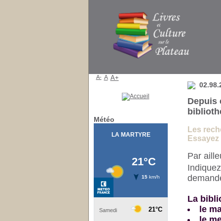
Bibliothèque
A-
A
A+
02.98.
Depuis 
bibliot
Météo
Les reche
Essayez e
Par aill
Indiquez
demander
La bibli
le ma
le me