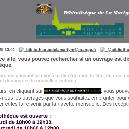
 de La Martyre
25.13.01
bibliothequedelamartyre@orange.fr
@bibliothe
ce site, vous pouvez rechercher si un ouvrage est di
hèque.
rches peuvent se faire à partir d'un mot du titre, du nom de l
t découvrez de nouvelles lectures ...
eurs, en cliquant sur
, vous pouve
-nous les ouvrages que vous souhaitez emprunter pour 
 et les faire venir par la navette mensuelle. Dès récept
othèque est ouverte :
rdi de 18h00 à 19h30,
rcredi de 10h00 à 12h00,