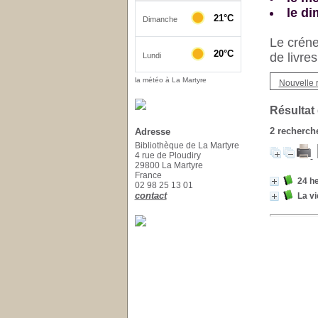
le d
Le créne
de livre
la météo à La Martyre
Nouvelle 
Résultat
2
recherche
Adresse
Bibliothèque de La Martyre
4 rue de Ploudiry
29800 La Martyre
France
24 he
02 98 25 13 01
contact
La vi