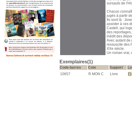
sursauts de l'Hi
Chacun connaît 
jugés à partir 
Ils sont là : J
assister à ces d
Castell, qui log
des reportages, l
inédit des dépor
Avec autant de 
ressuscite des 
XXe siècle.
Un roman vrai, q
Exemplaires(1)
Code-barres
Cote
Support
Lo
B
10657
R MON C
Livre