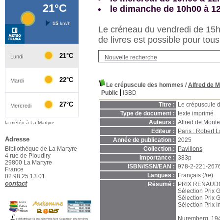
le dimanche de 10h00 à 1
Le créneau du vendredi de 15h3
de livres est possible pour tous
Nouvelle recherche
Le crépuscule des hommes
/
Alfred de 
Public
ISBD
Titre :
Le crépuscule
Type de document :
texte imprimé
Auteurs :
Alfred de Mont
la météo à La Martyre
Editeur :
Paris : Robert L
Adresse
Année de publication :
2025
Bibliothèque de La Martyre
Collection :
Pavillons
4 rue de Ploudiry
Importance :
383p
29800 La Martyre
ISBN/ISSN/EAN :
978-2-221-267
France
Langues :
Français (
fre
)
02 98 25 13 01
contact
Résumé :
PRIX RENAUDO
Sélection Prix 
Sélection Prix 
Sélection Prix In
Nuremberg, 1945 