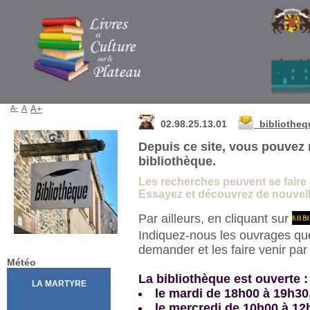
Bibliothèque de La Martyre
A-
A
A+
02.98.25.13.01
bibliothe
Depuis ce site, vous pouvez 
bibliothèque.
Les recherches peuvent se faire à 
Essayez et découvrez de nouvelle
Par ailleurs, en cliquant sur
Indiquez-nous les ouvrages qu
demander et les faire venir pa
Météo
La bibliothèque est ouverte :
le mardi de 18h00 à 19h30
le mercredi de 10h00 à 12