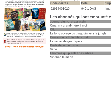
Code-barres
Cote
Sup
92914401020
940.1 DAG
impr
Les abonnés qui ont emprunté 
Journal d'un chat assassin
Oma, ma grand-mère à moi
Otto
Le long voyage du pingouin vers la jungle
Contes de la Folie Méricourt
Le secret de grand-père
Drôle de samedi soir
Verte
L'homme qui plantait des arbres
Sindbad le marin