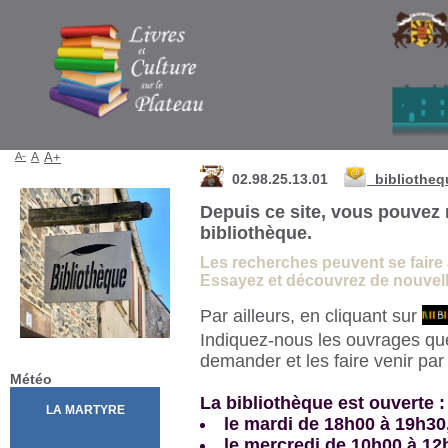
Bibliothèque de La Martyre
A-
A
A+
02.98.25.13.01
bibliothe
Depuis ce site, vous pouvez 
bibliothèque.
Les recherches peuvent se faire à 
Essayez et découvrez de nouvelle
Par ailleurs, en cliquant sur
Indiquez-nous les ouvrages qu
demander et les faire venir pa
Météo
La bibliothèque est ouverte :
le mardi de 18h00 à 19h30
le mercredi de 10h00 à 12