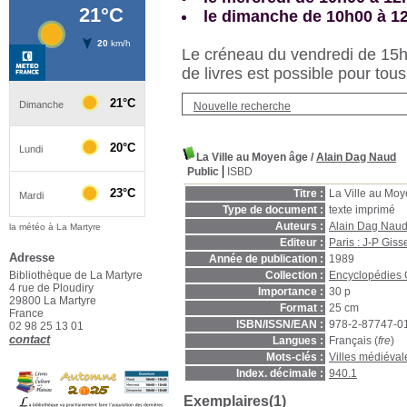
le dimanche de 10h00 à 1
Le créneau du vendredi de 15h3
de livres est possible pour tous
Nouvelle recherche
La Ville au Moyen âge
/
Alain Dag Naud
Public
ISBD
Titre :
La Ville au Mo
Type de document :
texte imprimé
Auteurs :
Alain Dag Nau
la météo à La Martyre
Editeur :
Paris : J-P Giss
Adresse
Année de publication :
1989
Bibliothèque de La Martyre
Collection :
Encyclopédies 
4 rue de Ploudiry
Importance :
30 p
29800 La Martyre
Format :
25 cm
France
ISBN/ISSN/EAN :
978-2-87747-0
02 98 25 13 01
contact
Langues :
Français (
fre
)
Mots-clés :
Villes médiéval
Index. décimale :
940.1
Exemplaires(1)