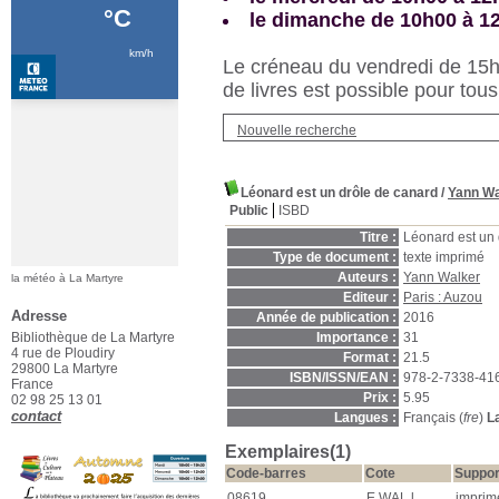
le dimanche de 10h00 à 1
Le créneau du vendredi de 15h3
de livres est possible pour tous
Nouvelle recherche
Léonard est un drôle de canard
/
Yann Wa
Public
ISBD
Titre :
Léonard est un 
Type de document :
texte imprimé
Auteurs :
Yann Walker
la météo à La Martyre
Editeur :
Paris : Auzou
Adresse
Année de publication :
2016
Bibliothèque de La Martyre
Importance :
31
4 rue de Ploudiry
Format :
21.5
29800 La Martyre
ISBN/ISSN/EAN :
978-2-7338-41
France
Prix :
5.95
02 98 25 13 01
contact
Langues :
Français (
fre
)
L
Exemplaires(1)
Code-barres
Cote
Suppor
08619
E WAL l
imprimé