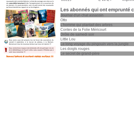
Les abonnés qui ont emprunté 
Journal d'un chat assassin
Otto
L'homme qui plantait des arbres
Contes de la Folie Méricourt
Drôle de samedi soir
Little Lou
Le long voyage du pingouin vers la jungle
Les doigts rouges
Le secret de grand-père