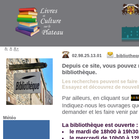
Bibliothèque de La Martyre
A-
A
A+
02.98.25.13.01
bibliothe
Depuis ce site, vous pouvez 
bibliothèque.
Les recherches peuvent se faire à 
Essayez et découvrez de nouvelle
Par ailleurs, en cliquant sur
Indiquez-nous les ouvrages qu
demander et les faire venir pa
Météo
La bibliothèque est ouverte :
le mardi de 18h00 à 19h30
le mercredi de 10h00 à 12