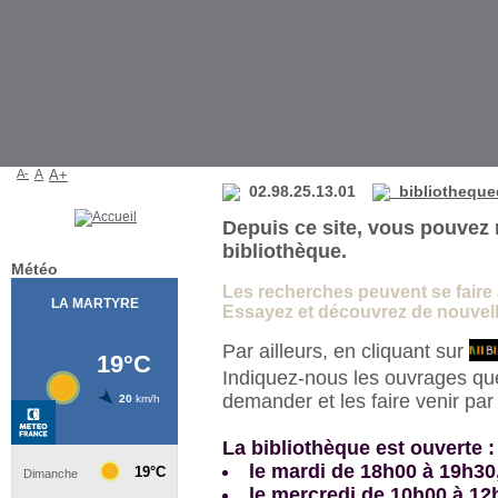
Bibliothèque de La Martyre
A-
A
A+
02.98.25.13.01
bibliotheque
Depuis ce site, vous pouvez 
bibliothèque.
Météo
Les recherches peuvent se faire à 
Essayez et découvrez de nouvelle
Par ailleurs, en cliquant sur
Indiquez-nous les ouvrages qu
demander et les faire venir pa
La bibliothèque est ouverte :
le mardi de 18h00 à 19h30
le mercredi de 10h00 à 12